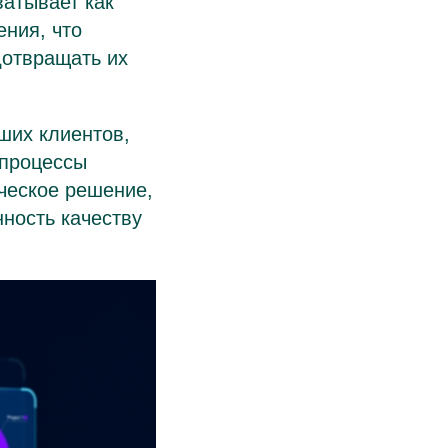
ватывает как
ения, что
дотвращать их
ших клиентов,
 процессы
ческое решение,
ность качеству