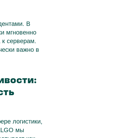
дентами. В
ки мгновенно
 к серверам.
чески важно в
ивости:
сть
ере логистики,
ELLGO мы