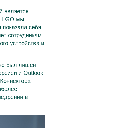
й является
ELLGO мы
я показала себя
яет сотрудникам
ого устройства и
 не был лишен
рсией и Outlook
.Коннектора
иболее
недрении в