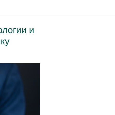
ологии и
ику