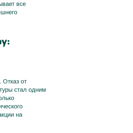
ывает все
ешнего
у:
 Отказ от
ктуры стал одним
олько
ического
акции на